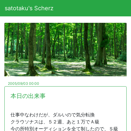
satotaku's Scherz
2005/09/03 00:00
本日の出来事
仕事中なわけだが、ダルいので気分転換
クラウソナスは、５２週、あと１万でＡ級
今の所特別オーディションを全て制したので、Ｓ級