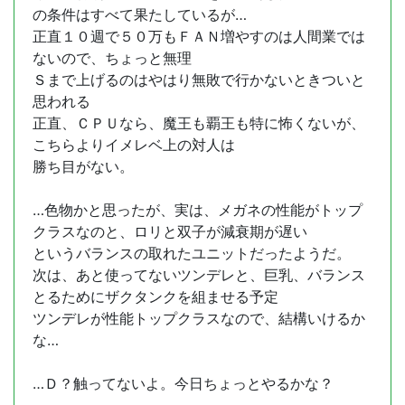
の条件はすべて果たしているが…
正直１０週で５０万もＦＡＮ増やすのは人間業では
ないので、ちょっと無理
Ｓまで上げるのはやはり無敗で行かないときついと
思われる
正直、ＣＰＵなら、魔王も覇王も特に怖くないが、
こちらよりイメレベ上の対人は
勝ち目がない。
…色物かと思ったが、実は、メガネの性能がトップ
クラスなのと、ロリと双子が減衰期が遅い
というバランスの取れたユニットだったようだ。
次は、あと使ってないツンデレと、巨乳、バランス
とるためにザクタンクを組ませる予定
ツンデレが性能トップクラスなので、結構いけるか
な…
…Ｄ？触ってないよ。今日ちょっとやるかな？