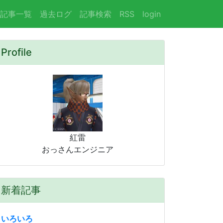
urrent)
記事一覧
過去ログ
記事検索
RSS
login
Profile
紅雷
おっさんエンジニア
新着記事
いろいろ